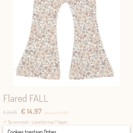
Flared FALL
€ 14,97
€ 24,95
(inclusief btw 21%)
✓
Op voorraad
- Levertijd max 7 dagen.
Maat
Cookies toestaan Opties