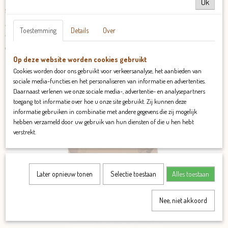
Materiaal:
Ok
95% katoen en 5% elastaan
.
Wassen:
Toestemming
Details
Over
Was de kleding van Jip&Fien binnenstebuiten op maximaal 30 graden. Laat het
daarna aan de lijn drogen en dan blijft de kleding van Jip&fFien het mooist.
Op deze website worden cookies gebruikt
Cookies worden door ons gebruikt voor verkeersanalyse, het aanbieden van
sociale media-functies en het personaliseren van informatie en advertenties.
Daarnaast verlenen we onze sociale media-, advertentie- en analysepartners
toegang tot informatie over hoe u onze site gebruikt. Zij kunnen deze
Ook interessant
informatie gebruiken in combinatie met andere gegevens die zij mogelijk
hebben verzameld door uw gebruik van hun diensten of die u hen hebt
verstrekt.
Later opnieuw tonen
Selectie toestaan
Alles toestaan
Nee, niet akkoord