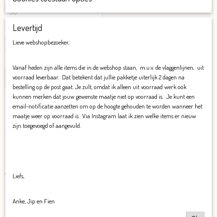
Levertijd
Aantal
Lieve webshopbezoeker,
Vanaf heden zijn alle items die in de webshop staan, m.u.v. de vlaggenlijnen, uit
IN WINKELWAGEN
voorraad leverbaar. Dat betekent dat jullie pakketje uiterlijk 2 dagen na
bestelling op de post gaat. Je zult, omdat ik alleen uit voorraad werk ook
kunnen merken dat jouw gewenste maatje niet op voorraad is. Je kunt een
Specificaties
email-notificatie aanzetten om op de hoogte gehouden te worden wanneer het
maatje weer op voorraad is. Via Instagram laat ik zien welke items er nieuw
zijn toegevoegd of aangevuld.
Productcode
Omschrijving
227-2465
Flared FALL
De flareds van Jip&Fien vallen aansluitend. Tot de knie is het een legging waarvan het
onderin wijder uitloopt.
Liefs,
De flareds van Jip&Fien vallen lang en smal. Je kunt ze het best op maat bestellen.
Flareds zijn het mooist als ze tot de grond vallen. Zit jouw kindje tussen twee maten
Anke, Jip en Fien
in? Bestel dan de grotere maat.