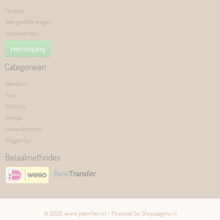
Contact
Veel gestelde vragen
Voorwaarden
Herroeping
Categorieën
Newborn
Tops
Bottoms
Dresses
cadeaubonnen
Vlaggenlijn
Betaalmethodes
© 2026 www.jipenfien.nl - Powered by Shoppagina.nl