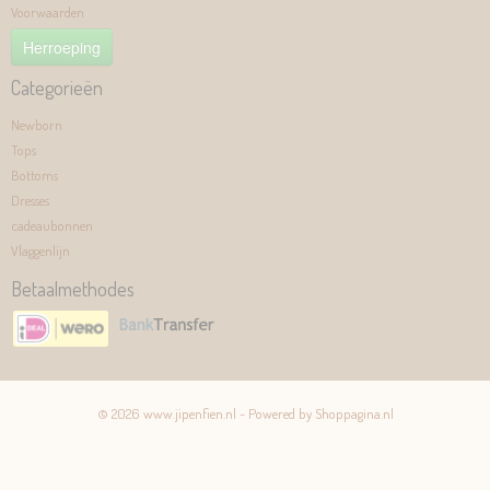
Voorwaarden
Herroeping
Categorieën
Newborn
Tops
Bottoms
Dresses
cadeaubonnen
Vlaggenlijn
Betaalmethodes
© 2026 www.jipenfien.nl - Powered by Shoppagina.nl