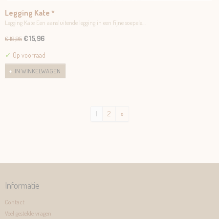
Legging Kate *
Legging Kate Een aansluitende legging in een fijne soepele…
€ 15,96
€ 19,95
✓
Op voorraad
IN WINKELWAGEN
1
2
»
Informatie
Contact
Veel gestelde vragen