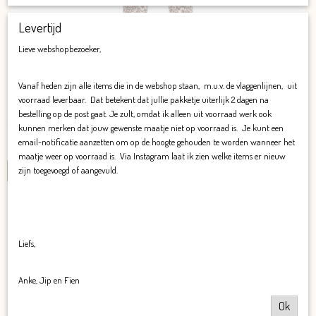
Levertijd
Lieve webshopbezoeker,
Legging Eef
Vanaf heden zijn alle items die in de webshop staan, m.u.v. de vlaggenlijnen, uit
voorraad leverbaar. Dat betekent dat jullie pakketje uiterlijk 2 dagen na
Legging Eef Deze legging is gemaakt van 95% katoen en 5%…
bestelling op de post gaat. Je zult, omdat ik alleen uit voorraad werk ook
€ 19,95
kunnen merken dat jouw gewenste maatje niet op voorraad is. Je kunt een
email-notificatie aanzetten om op de hoogte gehouden te worden wanneer het
✓
Op voorraad
maatje weer op voorraad is. Via Instagram laat ik zien welke items er nieuw
zijn toegevoegd of aangevuld.
IN WINKELWAGEN
Liefs,
Anke, Jip en Fien
Ok