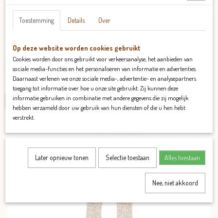
Toestemming
Details
Over
Legging Daantje
Op deze website worden cookies gebruikt
Legging Daantje Deze legging is gemaakt van 95% katoen en 5%…
Cookies worden door ons gebruikt voor verkeersanalyse, het aanbieden van
€ 19,95
sociale media-functies en het personaliseren van informatie en advertenties.
Daarnaast verlenen we onze sociale media-, advertentie- en analysepartners
✓
Op voorraad
toegang tot informatie over hoe u onze site gebruikt. Zij kunnen deze
informatie gebruiken in combinatie met andere gegevens die zij mogelijk
IN WINKELWAGEN
hebben verzameld door uw gebruik van hun diensten of die u hen hebt
verstrekt.
Later opnieuw tonen
Selectie toestaan
Alles toestaan
Nee, niet akkoord