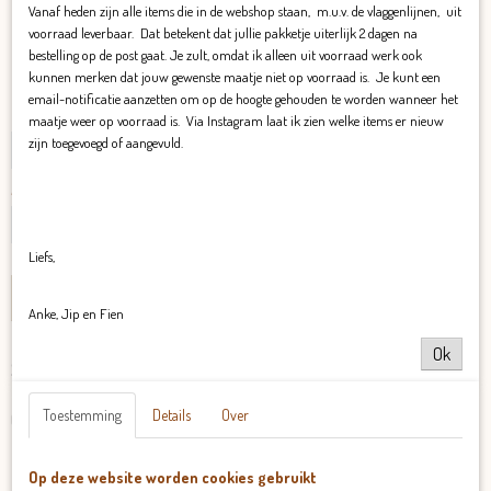
Vanaf heden zijn alle items die in de webshop staan, m.u.v. de vlaggenlijnen, uit
voorraad leverbaar. Dat betekent dat jullie pakketje uiterlijk 2 dagen na
€ 19,95
(inclusief btw 21%)
bestelling op de post gaat. Je zult, omdat ik alleen uit voorraad werk ook
kunnen merken dat jouw gewenste maatje niet op voorraad is. Je kunt een
✓
Op voorraad
- Levertijd max 7 dagen.
email-notificatie aanzetten om op de hoogte gehouden te worden wanneer het
Maat-1
maatje weer op voorraad is. Via Instagram laat ik zien welke items er nieuw
zijn toegevoegd of aangevuld.
Aantal
Liefs,
IN WINKELWAGEN
Anke, Jip en Fien
Ok
Specificaties
Productcode
Omschrijving
Toestemming
Details
Over
457-2874
Legging Sophie
Op deze website worden cookies gebruikt