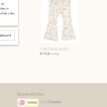
- en
uiken in
of die u hen
t akkoord
FLARED BEIGE BLOEM
€ 17,46
€ 24,94
Betaalmethodes