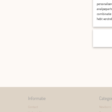
personaliser
analysepartn
combinatie 
hebt verstre
Informatie
Catego
Contact
Newborn