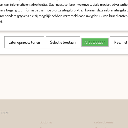
en van informatie en advertenties. Daarnaast verlenen we onze sociale media-, advertentie
ers toegang tot informatie over hoe u onze site gebruikt. Zij kunnen deze informatie gebr
met andere gegevens die zij mogelijk hebben verzameld door uw gebruik van hun diensten 
kt.
Later opnieuw tonen
Selectie toestaan
Alles toestaan
Nee, nie
rieën
Bottoms
cadeaubonnen