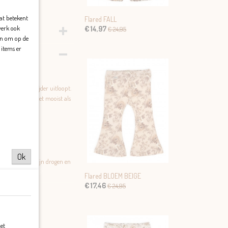
Dat betekent
Flared FALL
 werk ook
€ 14,97
€ 24,95
en om op de
 items er
n het onderin wijder uitloopt.
. Flareds zijn het mooist als
re maat.
Ok
aarna aan de lijn drogen en
Flared BLOEM BEIGE
€ 17,46
€ 24,95
et