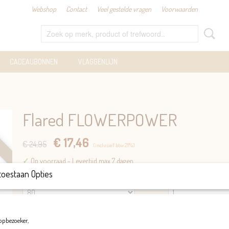
Webshop
Contact
Veel gestelde vragen
Voorwaarden
CADEAUBONNEN
VLAGGENLIJN
Flared FLOWERPOWER
€ 17,46
€ 24,95
(inclusief btw 21%)
✓
Op voorraad
- Levertijd max 7 dagen.
toestaan Opties
Maat
Aantal
opbezoeker,
IN WINKELWAGEN