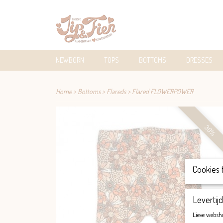
NEWBORN
TOPS
BOTTOMS
DRESSES
Home
>
Bottoms
>
Flareds
>
Flared FLOWERPOWER
30%
Cookies 
Levertijd
Lieve websh