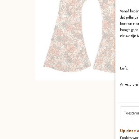
Vanaf heden 
dat jullie p
kunnen merk
hoogte geho
nieuw zijn 
Liefs,
Anke, Jip e
Toestem
Op deze w
Cookies wor