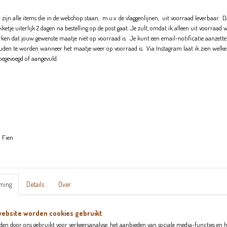
zijn alle items die in de webshop staan, m.u.v. de vlaggenlijnen, uit voorraad leverbaar. 
akketje uiterlijk 2 dagen na bestelling op de post gaat. Je zult, omdat ik alleen uit voorraad
Specificaties
en dat jouw gewenste maatje niet op voorraad is. Je kunt een email-notificatie aanzett
uden te worden wanneer het maatje weer op voorraad is. Via Instagram laat ik zien welke
Productcode
414-2476
Omschrijving
toegevoegd of aangevuld.
Flared FLOWERPOWER
De flareds van Jip&Fien vallen aansluitend. Tot de knie is het een legging waarva
De flareds van Jip&Fien vallen lang en smal. Je kunt ze het best op maat bestellen
ze tot de grond vallen. Zit jouw kindje tussen twee maten in? Bestel dan de grote
Materiaal:
95% katoen en 5% elastaan
.
n Fien
Wassen:
Was de kleding van Jip&Fien binnenstebuiten op maximaal 30 graden. Laat het d
dan blijft de kleding van Jip&fFien het mooist.
ming
Details
Over
ebsite worden cookies gebruikt
den door ons gebruikt voor verkeersanalyse, het aanbieden van sociale media-functies en h